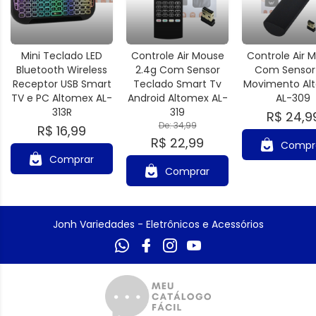
Mini Teclado LED
Controle Air Mouse
Controle Air 
Bluetooth Wireless
2.4g Com Sensor
Com Sensor
Receptor USB Smart
Teclado Smart Tv
Movimento Al
TV e PC Altomex AL-
Android Altomex AL-
AL-309
313R
319
R$ 24,9
De: 34,99
R$ 16,99
R$ 22,99
Compr
Comprar
Comprar
Jonh Variedades - Eletrônicos e Acessórios