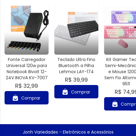
Fonte Carregador
Teclado Ultra Fino
Kit Gamer Te
Universal 120w para
Bluetooth a Pilha
Semi-Mecânic
Notebook Bivolt 12-
Lehmox LAY-174
e Mouse 1200
24V INOVA KV-7007
Sem Fio Altom
R$ 39,99
9511
R$ 32,99
R$ 74,9
Comprar
Comprar
Compr
Jonh Variedades - Eletrônicos e Acessórios