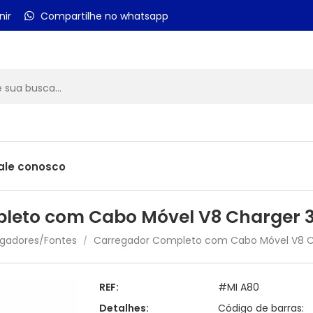
nir
Compartilhe no whatsapp
ale conosco
leto com Cabo Móvel V8 Charger 3
gadores/Fontes
Carregador Completo com Cabo Móvel V8 Ch
/
REF:
#MI A80
Detalhes:
Código de barras: