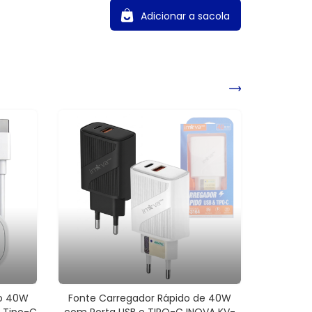
Adicionar a sacola
o 40W
Fonte Carregador Rápido de 40W
o Tipo-C
com Porta USB e TIPO-C INOVA KV-