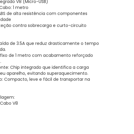
ntegrado V8 (Micro-USB)
abo: 1 metro
o ABS de alta resistência com componentes
lidade
oteção contra sobrecarga e curto-circuito
Saída de 3.5A que reduz drasticamente o tempo
da.
o fixo de 1 metro com acabamento reforçado
.
nte: Chip integrado que identifica a carga
seu aparelho, evitando superaquecimento.
: Compacto, leve e fácil de transportar na
lagem:
 Cabo V8