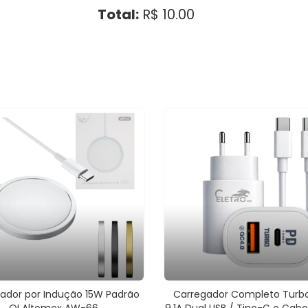
Total:
R$ 10.00
ador por Indução 15W Padrão
Carregador Completo Turb
QI Altomex AW-66
9.1A Dual USB / Tipo-C e Cab