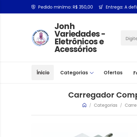
Pedido minímo: R$ 350,00
Entrega: A defi
Jonh
Variedades -
Eletrônicos e
Acessórios
Ínicio
Categorias
Ofertas
F
Carregador Comp
Categorias
Carre
/
/