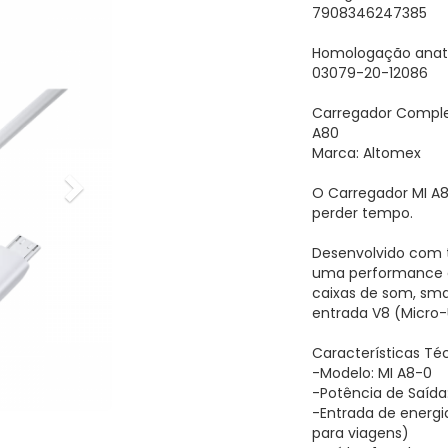
7908346247385
Homologação anate
03079-20-12086
Carregador Comple
A80
Marca: Altomex
O Carregador MI A8
perder tempo.
Desenvolvido com t
uma performance es
caixas de som, sma
entrada V8 (Micro-
Características Té
-Modelo: MI A8-0
-Potência de Saída
-Entrada de energi
para viagens)