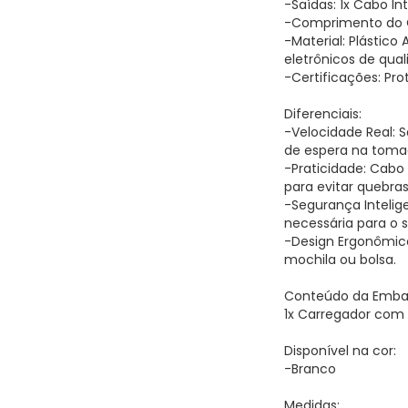
-Saídas: 1x Cabo I
-Comprimento do C
-Material: Plástic
eletrônicos de qua
-Certificações: Pr
Diferenciais:
-Velocidade Real: 
de espera na toma
-Praticidade: Cab
para evitar quebras
-Segurança Intelige
necessária para o 
-Design Ergonômico
mochila ou bolsa.
Conteúdo da Emba
1x Carregador com
Disponível na cor:
-Branco
Medidas: