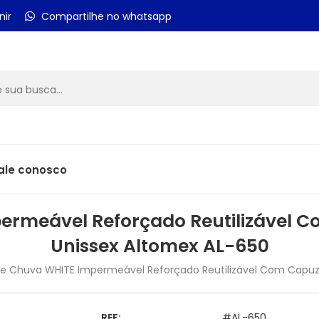
nir
Compartilhe no whatsapp
ale conosco
ermeável Reforçado Reutilizável 
Unissex Altomex AL-650
e Chuva WHITE Impermeável Reforçado Reutilizável Com Capuz
REF:
#AL-650