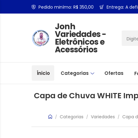
Pedido minímo: R$ 350,00
Entrega: A defi
Jonh
Variedades -
Eletrônicos e
Acessórios
Ínicio
Categorias
Ofertas
F
Capa de Chuva WHITE Imp
Categorias
Variedades
Capa d
/
/
/