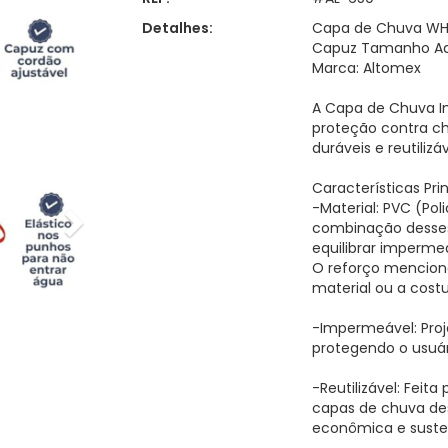
Detalhes:
Capa de Chuva WHI
Capuz Tamanho Adu
Marca: Altomex
A Capa de Chuva I
proteção contra ch
duráveis e reutilizáv
Características Prin
-Material: PVC (Poli
combinação desses
equilibrar impermea
O reforço menciona
material ou a costu
-Impermeável: Proj
protegendo o usuár
-Reutilizável: Feita
capas de chuva des
econômica e susten