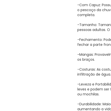
-Com Capuz: Possu
o pescoço da chuv
completa.
-Tamanho: Tamanho
pessoas adultas. 
-Fechamento: Pode 
fechar a parte fron
-Mangas: Provavel
os braços.
-Costuras: As cost
infiltração de água
-Leveza e Portabil
leves e podem ser
ou mochilas.
-Durabilidade: Maio
aumentando a vida 