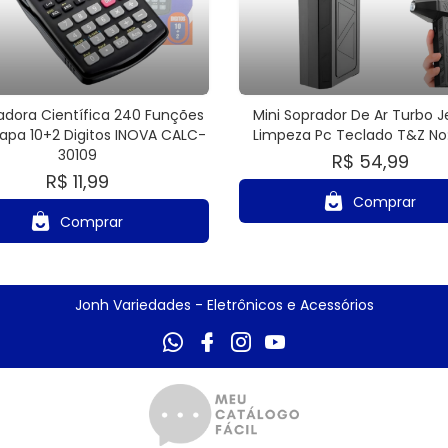
adora Científica 240 Funções
Mini Soprador De Ar Turbo J
pa 10+2 Digitos INOVA CALC-
Limpeza Pc Teclado T&Z N
30109
R$ 54,99
R$ 11,99
Comprar
Comprar
Jonh Variedades - Eletrônicos e Acessórios