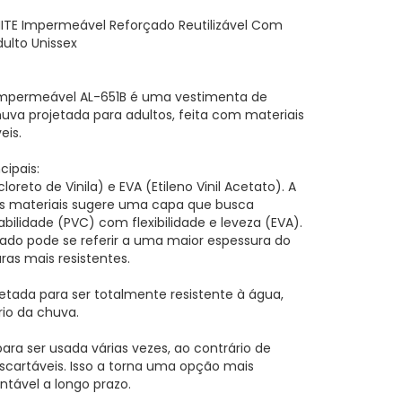
TE Impermeável Reforçado Reutilizável Com
lto Unissex
mpermeável AL-651B é uma vestimenta de
uva projetada para adultos, feita com materiais
eis.
cipais:
cloreto de Vinila) e EVA (Etileno Vinil Acetato). A
 materiais sugere uma capa que busca
bilidade (PVC) com flexibilidade e leveza (EVA).
do pode se referir a uma maior espessura do
ras mais resistentes.
etada para ser totalmente resistente à água,
io da chuva.
 para ser usada várias vezes, ao contrário de
cartáveis. Isso a torna uma opção mais
tável a longo prazo.