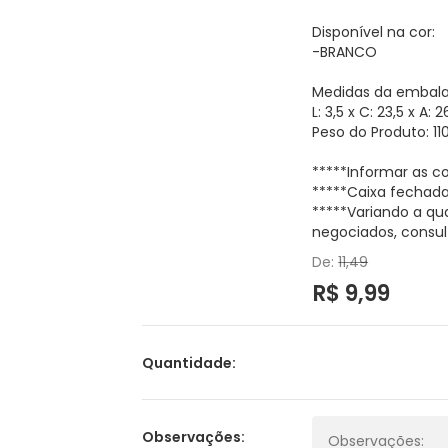
Disponível na cor:
-BRANCO
Medidas da embal
L: 3,5 x C: 23,5 x A:
Peso do Produto: 11
*****Informar as 
*****Caixa fechada
*****Variando a qu
negociados, consul
De:
11,49
R$ 9,99
Quantidade:
Observações: