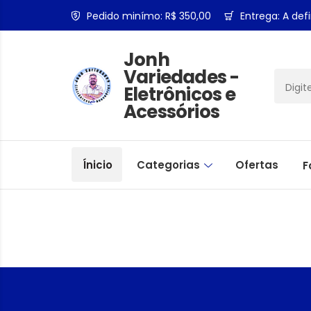
Pedido minímo: R$ 350,00
Entrega: A defi
Jonh
Variedades -
Eletrônicos e
Acessórios
Ínicio
Categorias
Ofertas
F