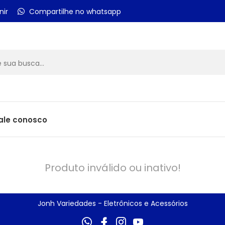
nir
Compartilhe no whatsapp
ale conosco
Produto inválido ou inativo!
Jonh Variedades - Eletrônicos e Acessórios