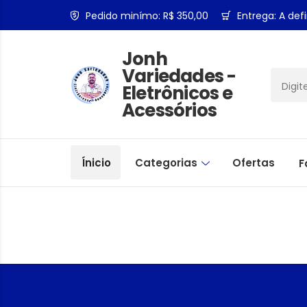
Pedido minímo: R$ 350,00
Entrega: A defi
Jonh
Variedades -
Eletrônicos e
Acessórios
Ínicio
Categorias
Ofertas
F