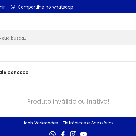
nir
Compartilhe no whatsapp
ale conosco
Produto inválido ou inativo!
Jonh Variedades - Eletrônicos e Acessórios