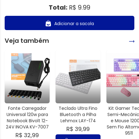
Total:
R$ 9.99
Adicionar a sacola
Veja também
Fonte Carregador
Teclado Ultra Fino
Kit Gamer Te
Universal 120w para
Bluetooth a Pilha
Semi-Mecânic
Notebook Bivolt 12-
Lehmox LAY-174
e Mouse 1200
24V INOVA KV-7007
Sem Fio Altom
R$ 39,99
9511
R$ 32,99