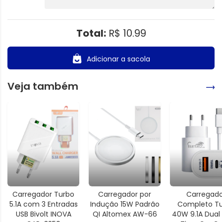
Total:
R$ 10.99
Adicionar a sacola
Veja também
Carregador Turbo
Carregador por
Carregado
5.1A com 3 Entradas
Indução 15W Padrão
Completo T
USB Bivolt INOVA
QI Altomex AW-66
40W 9.1A Dual 