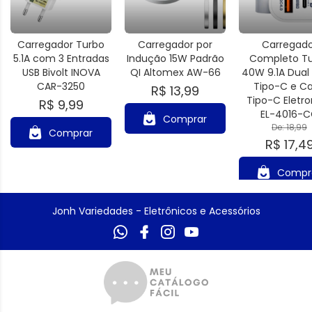
Carregador Turbo
Carregador por
Carregado
5.1A com 3 Entradas
Indução 15W Padrão
Completo T
USB Bivolt INOVA
QI Altomex AW-66
40W 9.1A Dual 
CAR-3250
Tipo-C e C
R$ 13,99
Tipo-C Eletr
R$ 9,99
EL-4016-
Comprar
De: 18,99
Comprar
R$ 17,4
Compr
Jonh Variedades - Eletrônicos e Acessórios