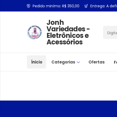
Pedido minímo: R$ 350,00
Entrega: A defi
Jonh
Variedades -
Eletrônicos e
Acessórios
Ínicio
Categorias
Ofertas
F