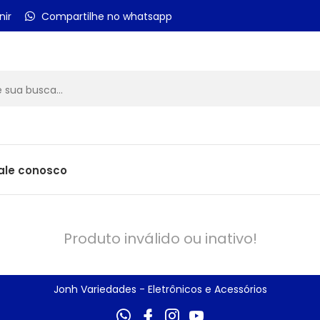
nir
Compartilhe no whatsapp
ale conosco
Produto inválido ou inativo!
Jonh Variedades - Eletrônicos e Acessórios