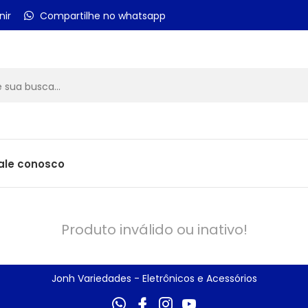
nir
Compartilhe no whatsapp
ale conosco
Produto inválido ou inativo!
Jonh Variedades - Eletrônicos e Acessórios