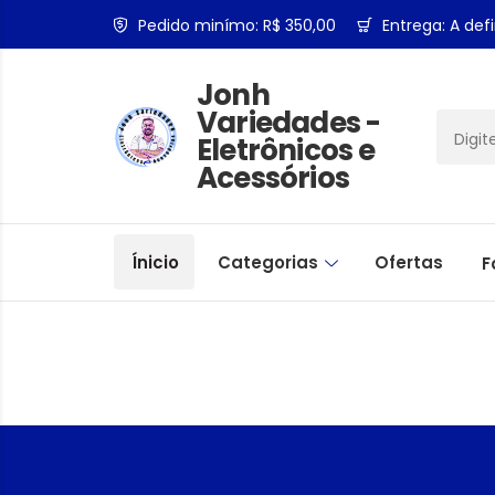
Pedido minímo: R$ 350,00
Entrega: A defi
Jonh
Variedades -
Eletrônicos e
Acessórios
Ínicio
Categorias
Ofertas
F