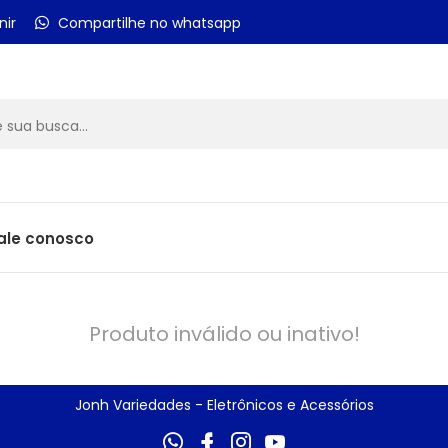
nir
Compartilhe no whatsapp
ale conosco
Produto inválido ou inativo!
Jonh Variedades - Eletrônicos e Acessórios