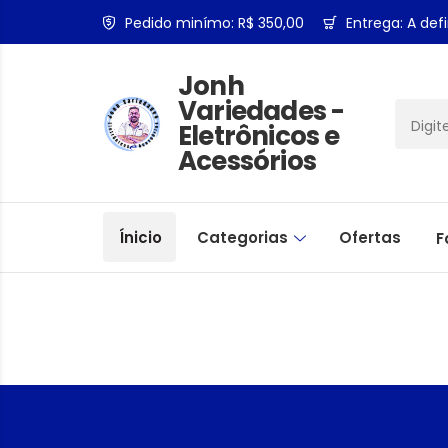
Pedido minímo: R$ 350,00
Entrega: A defi
Jonh
Variedades -
Eletrônicos e
Acessórios
Ínicio
Categorias
Ofertas
F