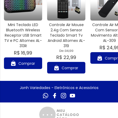
Mini Teclado LED
Controle Air Mouse
Controle Air 
Bluetooth Wireless
2.4g Com Sensor
Com Sensor
Receptor USB Smart
Teclado Smart Tv
Movimento Al
TV e PC Altomex AL-
Android Altomex AL-
AL-309
313R
319
R$ 24,9
De: 34,99
R$ 16,99
R$ 22,99
Compr
Comprar
Comprar
Jonh Variedades - Eletrônicos e Acessórios