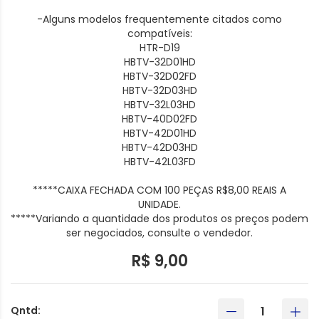
-Alguns modelos frequentemente citados como
compatíveis:
HTR-D19
HBTV-32D01HD
HBTV-32D02FD
HBTV-32D03HD
HBTV-32L03HD
HBTV-40D02FD
HBTV-42D01HD
HBTV-42D03HD
HBTV-42L03FD
*****CAIXA FECHADA COM 100 PEÇAS R$8,00 REAIS A
UNIDADE.
*****Variando a quantidade dos produtos os preços podem
ser negociados, consulte o vendedor.
R$ 9,00
Qntd: