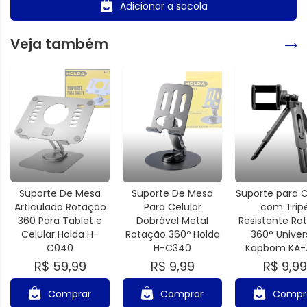
Adicionar a sacola
Veja também
Suporte De Mesa
Suporte De Mesa
Suporte para C
Articulado Rotação
Para Celular
com Trip
360 Para Tablet e
Dobrável Metal
Resistente Ro
Celular Holda H-
Rotação 360º Holda
360° Univer
C040
H-C340
Kapbom KA-Z
R$ 59,99
R$ 9,99
R$ 9,99
Comprar
Comprar
Compr