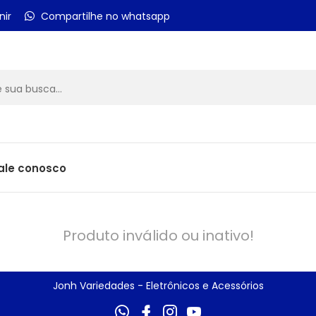
nir
Compartilhe no whatsapp
ale conosco
Produto inválido ou inativo!
Jonh Variedades - Eletrônicos e Acessórios