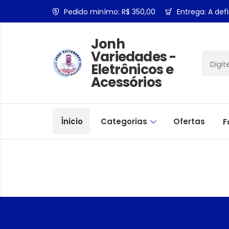
Pedido minímo: R$ 350,00
Entrega: A defi
Jonh
Variedades -
Eletrônicos e
Acessórios
Ínicio
Categorias
Ofertas
F