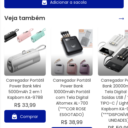
Adicionar a sacola
Veja também
Carregador Portátil
Carregador Portátil
Carregador P
Power Bank Mini
Power Bank
Bank 20000
5000mAh 2 em 1
10000mAh Portátil
Tela Digital
Kapbom KA-9788
com Tela Digital
Saídas USB / 
Altomex AL-700
TIPO-C / Ligh
R$ 33,99
(***COR ROSE
Kapbom KA-
ESGOTADO)
(***DISPONÍV
Comprar
UNIDADES
R$ 38,99
R$ 59,9