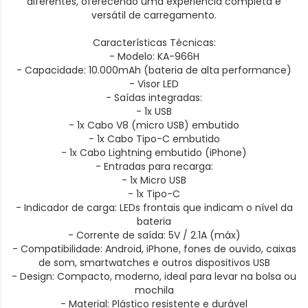
diferentes, oferecendo uma experiência completa e
versátil de carregamento.
Características Técnicas:
- Modelo: KA-966H
- Capacidade: 10.000mAh (bateria de alta performance)
- Visor LED
- Saídas integradas:
- 1x USB
- 1x Cabo V8 (micro USB) embutido
- 1x Cabo Tipo-C embutido
- 1x Cabo Lightning embutido (iPhone)
- Entradas para recarga:
- 1x Micro USB
- 1x Tipo-C
- Indicador de carga: LEDs frontais que indicam o nível da
bateria
- Corrente de saída: 5V / 2.1A (máx)
- Compatibilidade: Android, iPhone, fones de ouvido, caixas
de som, smartwatches e outros dispositivos USB
- Design: Compacto, moderno, ideal para levar na bolsa ou
mochila
- Material: Plástico resistente e durável