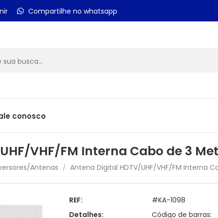
nir
Compartilhe no whatsapp
ale conosco
/UHF/VHF/FM Interna Cabo de 3 M
ersores/Antenas
Antena Digital HDTV/UHF/VHF/FM Interna 
/
REF:
#KA-1098
Detalhes:
Código de barras: