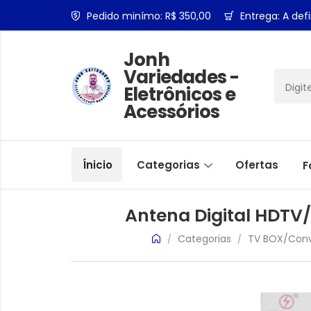
Pedido minímo: R$ 350,00
Entrega: A defi
Jonh
Variedades -
Eletrônicos e
Acessórios
Ínicio
Categorias
Ofertas
F
Antena Digital HDTV
Categorias
TV BOX/Conv
/
/