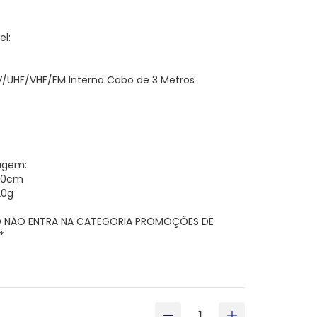
l:
V/UHF/VHF/FM Interna Cabo de 3 Metros
agem:
19,0cm
20g
O NÃO ENTRA NA CATEGORIA PROMOÇÕES DE
*