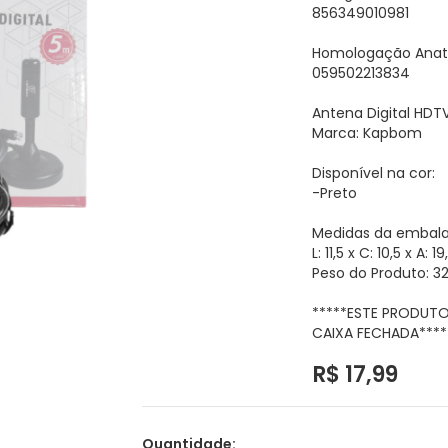
856349010981
Homologação Anate
059502213834
Antena Digital HDT
Marca: Kapbom
Disponível na cor:
-Preto
Medidas da embal
L: 11,5 x C: 10,5 x A: 
Peso do Produto: 3
*****ESTE PRODUT
CAIXA FECHADA****
R$ 17,99
Quantidade: