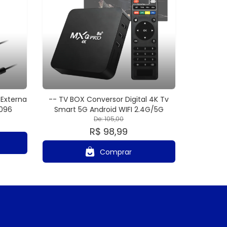
 Externa
-- TV BOX Conversor Digital 4K Tv
1096
Smart 5G Android WIFI 2.4G/5G
De: 105,00
R$ 98,99
Comprar