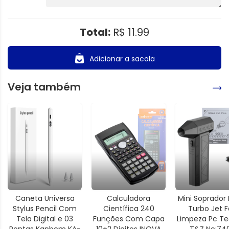
Total:
R$ 11.99
Adicionar a sacola
Veja também
Caneta Universa
Calculadora
Mini Soprador 
Stylus Pencil Com
Científica 240
Turbo Jet 
Tela Digital e 03
Funções Com Capa
Limpeza Pc Te
Pontas Kapbom KA-
10+2 Digitos INOVA
T&Z No:74