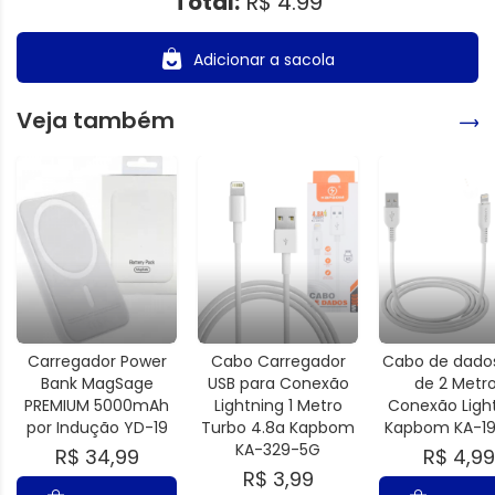
Total:
R$ 4.99
Adicionar a sacola
Veja também
Carregador Power
Cabo Carregador
Cabo de dados
Bank MagSage
USB para Conexão
de 2 Metr
PREMIUM 5000mAh
Lightning 1 Metro
Conexão Ligh
por Indução YD-19
Turbo 4.8a Kapbom
Kapbom KA-1
KA-329-5G
R$ 34,99
R$ 4,99
R$ 3,99