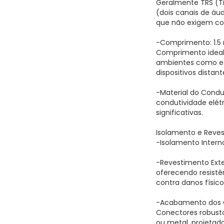
Geralmente TRS (Ti
(dois canais de áud
que não exigem con
-Comprimento: 1.5
Comprimento ideal
ambientes como esc
dispositivos distant
-Material do Condu
condutividade elét
significativas.
Isolamento e Reve
-Isolamento Interno
-Revestimento Exte
oferecendo resistê
contra danos físico
-Acabamento dos 
Conectores robust
ou metal, projetad