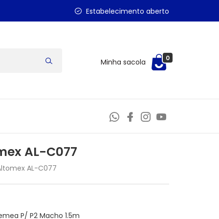
Estabelecimento aberto
0
Minha sacola
omex AL-C077
Altomex AL-C077
Femea P/ P2 Macho 1.5m