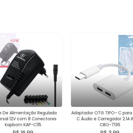
e De Alimentação Regulada
Adaptador OTG TIPO- C para 
ersal 12V com 8 Conectores
C Áudio e Carregador 2.1A 
Kapbom KAP-C115
CBO-7136
R$ 16,99
R$ 3,99