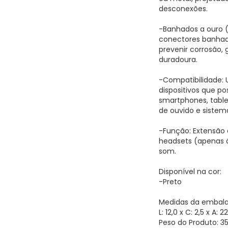
desconexões.
-Banhados a ouro 
conectores banhado
prevenir corrosão,
duradoura.
-Compatibilidade:
dispositivos que p
smartphones, table
de ouvido e siste
-Função: Extensão 
headsets (apenas á
som.
Disponível na cor:
-Preto
Medidas da embal
L: 12,0 x C: 2,5 x A: 
Peso do Produto: 3