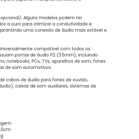
(opcional): Alguns modelos podem ter
s a ouro para otimizar a condutividade e
 garantindo uma conexão de áudio mais estável e
 Universalmente compatível com todos os
ossuam portas de áudio P2 (3.5mm), incluindo
ts, notebooks, PCs, TVs, aparelhos de som, fones
mas de som automotivos.
de cabos de áudio para fones de ouvido,
udio), caixas de som auxiliares, sistemas de
agem:
22,5cm
5g