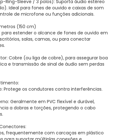
p-Ring-Sleeve / 3 polos): Suporta áudio estéreo
io). Ideal para fones de ouvido e caixas de som
trole de microfone ou funções adicionais.
 metros (150 cm)
 para estender o alcance de fones de ouvido em
ritórios, salas, camas, ou para conectar
es.
tor: Cobre (ou liga de cobre), para assegurar boa
rica e transmissão de sinal de áudio sem perdas
stimento:
: Protege os condutores contra interferências.
rno: Geralmente em PVC flexível e durável,
ncia a dobras e torções, protegendo o cabo
s.
Conectores:
os, frequentemente com carcaças em plástico
os para suportar múltiplas conexões e