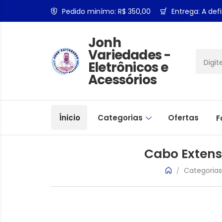
Pedido minímo: R$ 350,00
Entrega: A defi
Jonh
Variedades -
Eletrônicos e
Acessórios
Ínicio
Categorias
Ofertas
F
Cabo Extens
Categorias
/