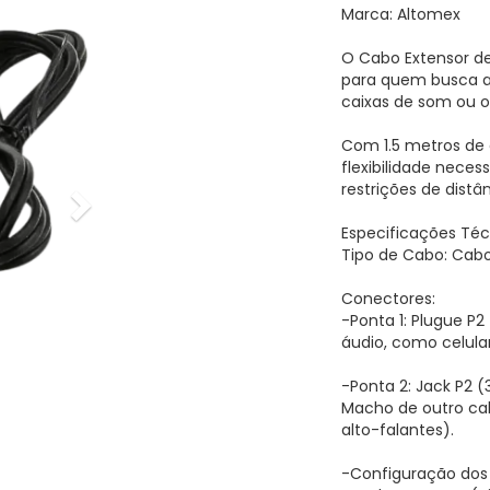
Marca: Altomex
O Cabo Extensor de
para quem busca am
caixas de som ou ou
Com 1.5 metros de
flexibilidade nece
restrições de distân
Especificações Téc
Tipo de Cabo: Cabo
Conectores:
-Ponta 1: Plugue P
áudio, como celula
-Ponta 2: Jack P2
Macho de outro ca
alto-falantes).
-Configuração dos 