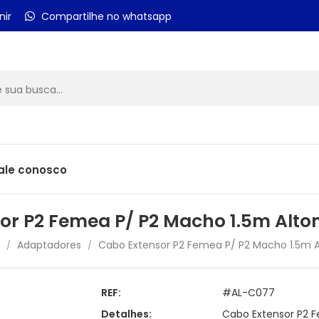
nir
Compartilhe no whatsapp
ale conosco
or P2 Femea P/ P2 Macho 1.5m Alt
Adaptadores
Cabo Extensor P2 Femea P/ P2 Macho 1.5m 
/
/
REF:
#AL-C077
Detalhes:
Cabo Extensor P2 