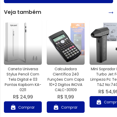
Veja também
Caneta Universa
Calculadora
Mini Soprador 
Stylus Pencil Com
Científica 240
Turbo Jet 
Tela Digital e 03
Funções Com Capa
Limpeza Pc Te
Pontas Kapbom KA-
10+2 Digitos INOVA
T&Z No:74
0211
CALC-30109
R$ 54,9
R$ 24,99
R$ 11,99
Compr
Comprar
Comprar