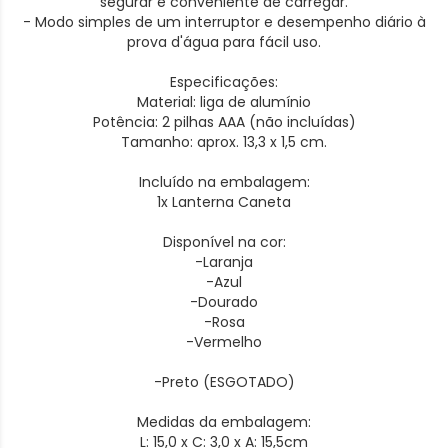
segurar e conveniente de carregar.
- Modo simples de um interruptor e desempenho diário à
prova d'água para fácil uso.
Especificações:
Material: liga de alumínio
Potência: 2 pilhas AAA (não incluídas)
Tamanho: aprox. 13,3 x 1,5 cm.
Incluído na embalagem:
1x Lanterna Caneta
Disponível na cor:
-Laranja
-Azul
-Dourado
-Rosa
-Vermelho
-Preto (ESGOTADO)
Medidas da embalagem:
L: 15,0 x C: 3,0 x A: 15,5cm