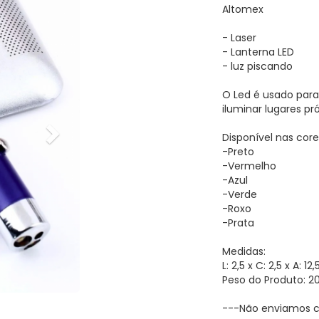
Altomex
- Laser
- Lanterna LED
- luz piscando
O Led é usado para 
iluminar lugares pr
Disponível nas core
-Preto
-Vermelho
-Azul
-Verde
-Roxo
-Prata
Medidas:
L: 2,5 x C: 2,5 x A: 1
Peso do Produto: 2
---Não enviamos c