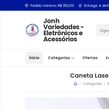
Pedido minímo: R$ 350,00
Entrega: A defi
Jonh
Variedades -
Eletrônicos e
Acessórios
Ínicio
Categorias
Ofertas
F
Caneta Laser
Categorias
/
/