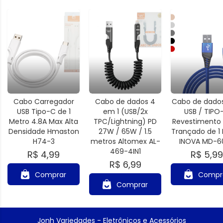
Cabo Carregador
Cabo de dados 4
Cabo de dados
USB Tipo-C de 1
em 1 (USB/2x
USB / TIPO
Metro 4.8A Max Alta
TPC/Lightning) PD
Revestimento 
Densidade Hmaston
27W / 65W / 1.5
Trançado de 1
H74-3
metros Altomex AL-
INOVA MD-6
469-4IN1
R$ 4,99
R$ 5,99
R$ 6,99
Comprar
Compr
Comprar
Jonh Variedades - Eletrônicos e Acessórios