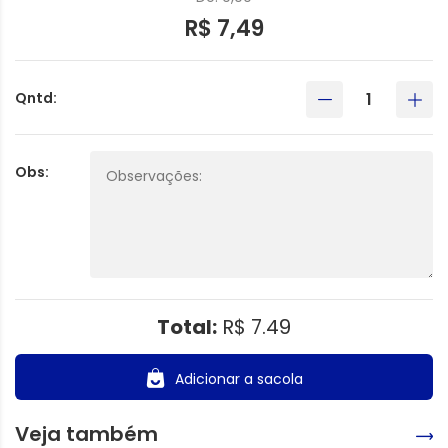
R$ 7,49
Qntd:
Obs:
Total:
R$ 7.49
Adicionar a sacola
Veja também