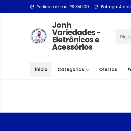
Pedido minímo: R$ 350,00
Entrega: A defi
Jonh
Variedades -
Eletrônicos e
Acessórios
Ínicio
Categorias
Ofertas
F