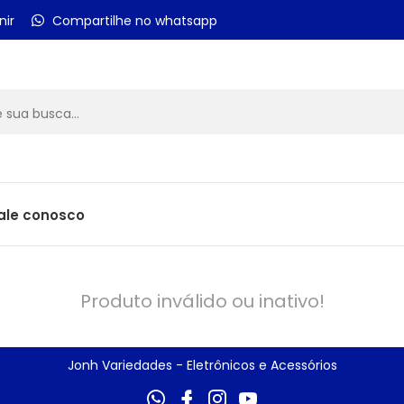
nir
Compartilhe no whatsapp
ale conosco
Produto inválido ou inativo!
Jonh Variedades - Eletrônicos e Acessórios