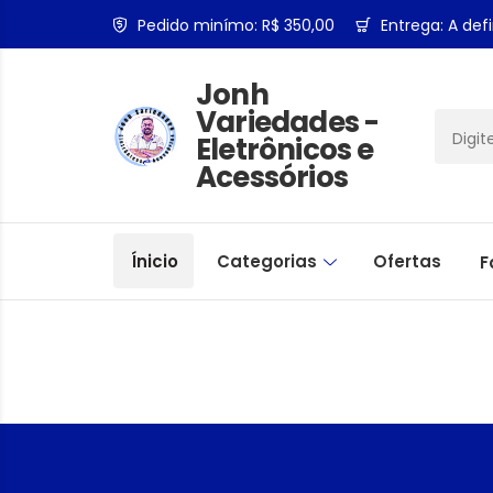
Pedido minímo: R$ 350,00
Entrega: A defi
Jonh
Variedades -
Eletrônicos e
Acessórios
Ínicio
Categorias
Ofertas
F