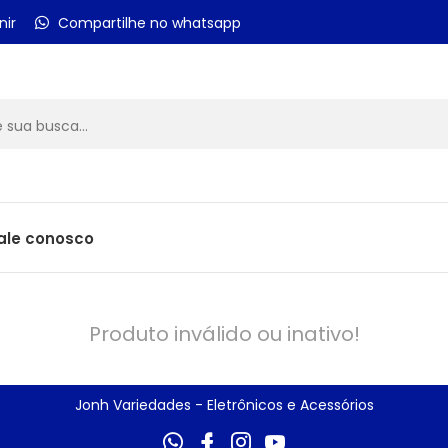
nir
Compartilhe no whatsapp
ale conosco
Produto inválido ou inativo!
Jonh Variedades - Eletrônicos e Acessórios