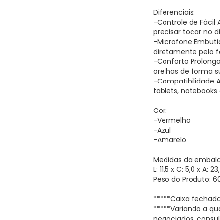
Diferenciais:
-Controle de Fácil
precisar tocar no di
-Microfone Embutid
diretamente pelo f
-Conforto Prolonga
orelhas de forma su
-Compatibilidade 
tablets, notebooks 
Cor:
-Vermelho
-Azul
-Amarelo
Medidas da embal
L: 11,5 x C: 5,0 x A: 
Peso do Produto: 6
*****Caixa fechad
*****Variando a qu
negociados, consul