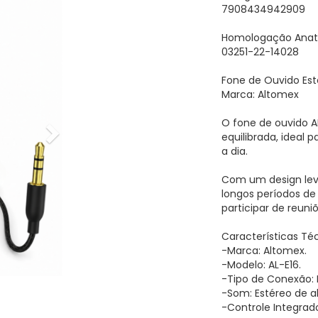
7908434942909
Homologação Anate
03251-22-14028
Fone de Ouvido Es
Marca: Altomex
O fone de ouvido A
equilibrada, ideal 
a dia.
Com um design lev
longos períodos de 
participar de reuniõ
Características Té
-Marca: Altomex.
-Modelo: AL-E16.
-Tipo de Conexão:
-Som: Estéreo de al
-Controle Integra