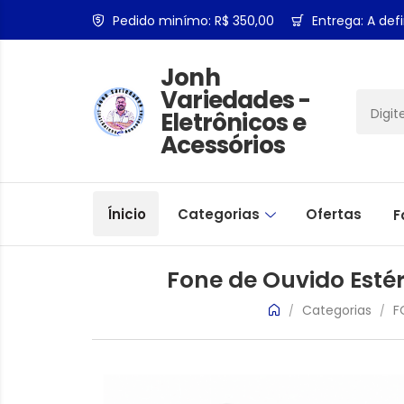
Pedido minímo: R$ 350,00
Entrega: A defi
Jonh
Variedades -
Eletrônicos e
Acessórios
Ínicio
Categorias
Ofertas
F
Fone de Ouvido Esté
Categorias
F
/
/