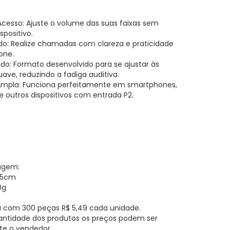
 Acesso: Ajuste o volume das suas faixas sem
spositivo.
o: Realize chamadas com clareza e praticidade
one.
do: Formato desenvolvido para se ajustar às
ave, reduzindo a fadiga auditiva.
Ampla: Funciona perfeitamente em smartphones,
e outros dispositivos com entrada P2.
agem:
23,5cm
0g
a com 300 peças R$ 5,49 cada unidade.
antidade dos produtos os preços podem ser
te o vendedor.