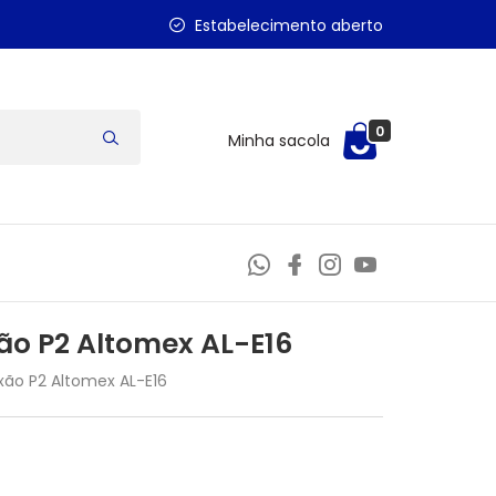
Estabelecimento aberto
0
Minha sacola
ão P2 Altomex AL-E16
ão P2 Altomex AL-E16