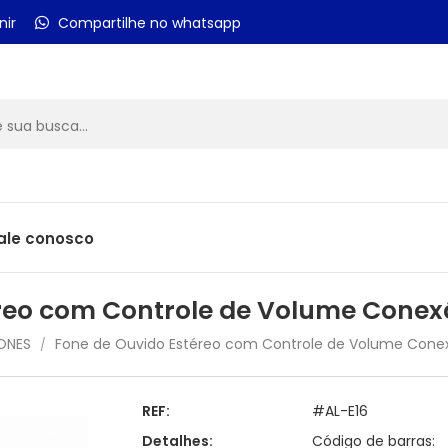
nir
Compartilhe no whatsapp
ale conosco
reo com Controle de Volume Conex
ONES
Fone de Ouvido Estéreo com Controle de Volume Conex
/
REF:
#AL-E16
Detalhes:
Código de barras: