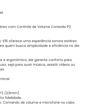
l:
téreo com Controle de Volume Conexão P2
L-E16 oferece uma experiência sonora estéreo
para quem busca simplicidade e eficiência no dia
e e ergonômico, ele garante conforto para
uso, seja para ouvir música, assistir vídeos ou
es.
cnicas:
 P2 (3,5mm).
ta fidelidade.
do: Comando de volume e microfone no cabo.