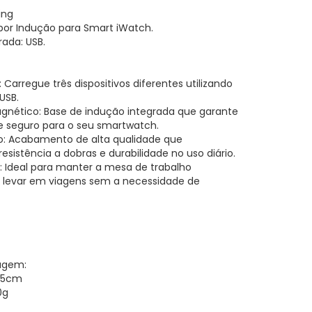
ing
por Indução para Smart iWatch.
rada: USB.
: Carregue três dispositivos diferentes utilizando
USB.
nético: Base de indução integrada que garante
 e seguro para o seu smartwatch.
o: Acabamento de alta qualidade que
esistência a dobras e durabilidade no uso diário.
 Ideal para manter a mesa de trabalho
a levar em viagens sem a necessidade de
agem:
14,5cm
0g