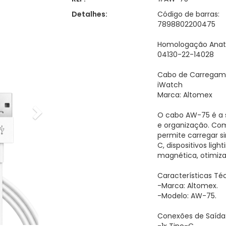
Detalhes:
Código de barras:
7898802200475
Homologação Anate
04130-22-14028
Cabo de Carregame
iWatch
Marca: Altomex
O cabo AW-75 é a s
e organização. Com
permite carregar s
C, dispositivos lig
magnética, otimiz
Características Té
-Marca: Altomex.
-Modelo: AW-75.
Conexões de Saída