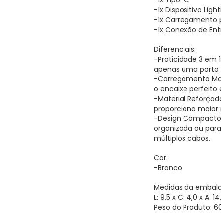
-1x Tipo-C
-1x Dispositivo Light
-1x Carregamento 
-1x Conexão de Ent
Diferenciais:
-Praticidade 3 em 1
apenas uma porta 
-Carregamento Mag
o encaixe perfeito
-Material Reforçad
proporciona maior r
-Design Compacto:
organizada ou par
múltiplos cabos.
Cor:
-Branco
Medidas da embal
L: 9,5 x C: 4,0 x A: 
Peso do Produto: 6