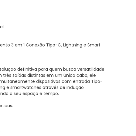
l:
nto 3 em 1 Conexão Tipo-C, Lightning e Smart
olução definitiva para quem busca versatilidade
 três saídas distintas em um único cabo, ele
imultaneamente dispositivos com entrada Tipo-
hting e smartwatches através de indução
ando o seu espaço e tempo.
cnicas:
: