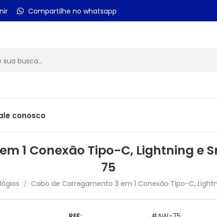
nir
Compartilhe no whatsapp
ale conosco
em 1 Conexão Tipo-C, Lightning e 
75
ógios
Cabo de Carregamento 3 em 1 Conexão Tipo-C, Light
/
REF:
#AW-75