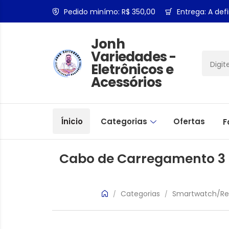
Pedido minímo: R$ 350,00
Entrega: A defi
Jonh
Variedades -
Eletrônicos e
Acessórios
Ínicio
Categorias
Ofertas
F
Cabo de Carregamento 3 
Categorias
Smartwatch/Rel
/
/