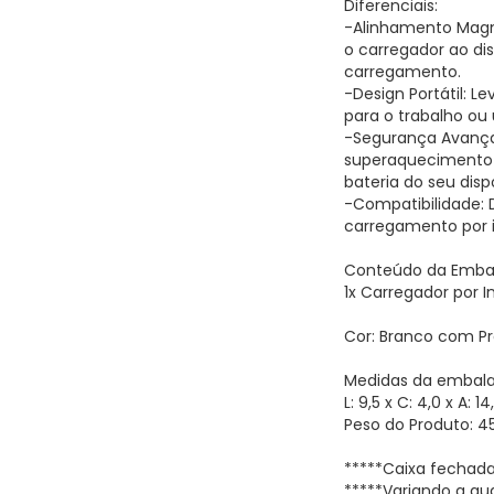
Diferenciais:
-Alinhamento Magn
o carregador ao dis
carregamento.
-Design Portátil: L
para o trabalho ou
-Segurança Avança
superaquecimento e
bateria do seu dispo
-Compatibilidade: 
carregamento por in
Conteúdo da Emba
1x Carregador por
Cor: Branco com P
Medidas da embal
L: 9,5 x C: 4,0 x A: 
Peso do Produto: 4
*****Caixa fechada
*****Variando a qu