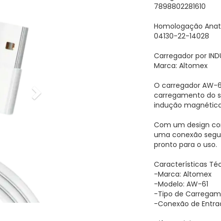
7898802281610
Homologação Anate
04130-22-14028
Carregador por IN
Marca: Altomex
O carregador AW-61
carregamento do s
indução magnética
Com um design com
uma conexão segura
pronto para o uso.
Características Té
-Marca: Altomex
-Modelo: AW-61
-Tipo de Carregam
-Conexão de Entra