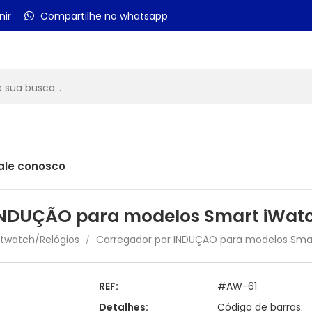
nir
Compartilhe no whatsapp
ale conosco
INDUÇÃO para modelos Smart iWat
twatch/Relógios
Carregador por INDUÇÃO para modelos Sma
/
REF:
#AW-61
Detalhes:
Código de barras: