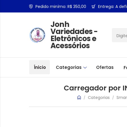
Pedido minímo: R$ 350,00
Entrega: A defi
Jonh
Variedades -
Eletrônicos e
Acessórios
Ínicio
Categorias
Ofertas
F
Carregador por 
Categorias
Smar
/
/