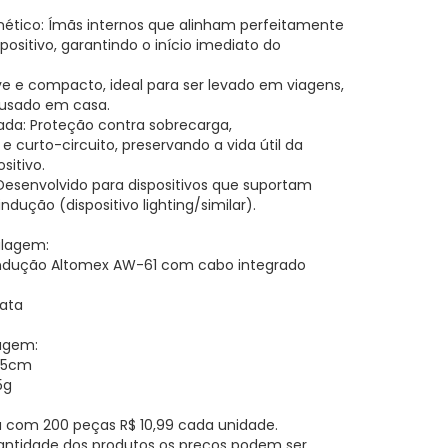
ético: Ímãs internos que alinham perfeitamente
positivo, garantindo o início imediato do
eve e compacto, ideal para ser levado em viagens,
 usado em casa.
da: Proteção contra sobrecarga,
 curto-circuito, preservando a vida útil da
sitivo.
Desenvolvido para dispositivos que suportam
dução (dispositivo lighting/similar).
lagem:
 Indução Altomex AW-61 com cabo integrado
rata
agem:
14,5cm
5g
 com 200 peças R$ 10,99 cada unidade.
antidade dos produtos os preços podem ser