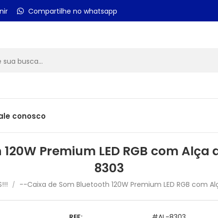
nir
Compartilhe no whatsapp
ale conosco
h 120W Premium LED RGB com Alça d
8303
!!!
--Caixa de Som Bluetooth 120W Premium LED RGB com Alç
/
REF:
#AL-8303