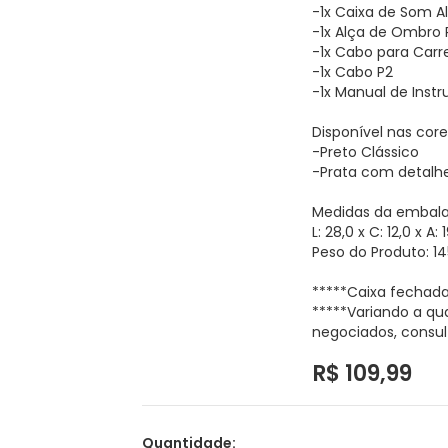
-1x Caixa de Som 
-1x Alça de Ombro
-1x Cabo para Car
-1x Cabo P2
-1x Manual de Inst
Disponível nas core
-Preto Clássico
-Prata com detalhe
Medidas da embal
L: 28,0 x C: 12,0 x A:
Peso do Produto: 1
*****Caixa fechada
*****Variando a qu
negociados, consul
R$ 109,99
Quantidade: