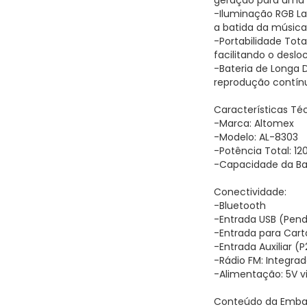
geração para uma 
-Iluminação RGB La
a batida da música
-Portabilidade Tot
facilitando o desl
-Bateria de Longa
reprodução contín
Características Té
-Marca: Altomex
-Modelo: AL-8303
-Potência Total: 1
-Capacidade da Ba
Conectividade:
-Bluetooth
-Entrada USB (Pend
-Entrada para Cart
-Entrada Auxiliar (P
-Rádio FM: Integrad
-Alimentação: 5V 
Conteúdo da Emb