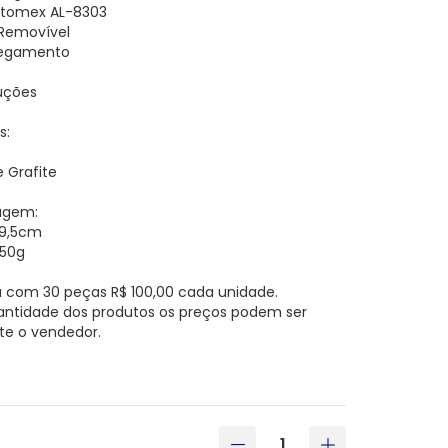
Altomex AL-8303
 Removível
regamento
ruções
s:
 Grafite
agem:
 19,5cm
450g
 com 30 peças R$ 100,00 cada unidade.
antidade dos produtos os preços podem ser
te o vendedor.