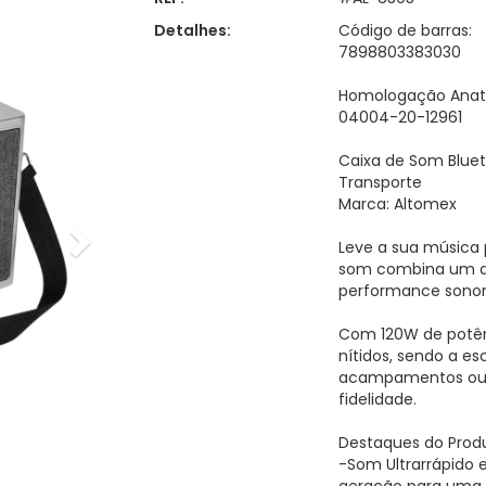
Detalhes:
Código de barras:
7898803383030
Homologação Anate
04004-20-12961
Caixa de Som Blue
Transporte
Marca: Altomex
Leve a sua música 
som combina um d
performance sonor
Com 120W de potên
nítidos, sendo a es
acampamentos ou 
fidelidade.
Destaques do Prod
-Som Ultrarrápido 