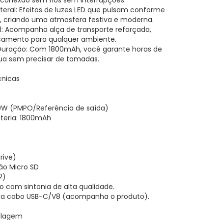
conexão sem fios sem interrupções.
teral: Efeitos de luzes LED que pulsam conforme
, criando uma atmosfera festiva e moderna.
al: Acompanha alça de transporte reforçada,
ocamento para qualquer ambiente.
 Duração: Com 1800mAh, você garante horas de
ua sem precisar de tomadas.
cnicas
20W (PMPO/Referência de saída)
teria: 1800mAh
rive)
ão Micro SD
2)
o com sintonia de alta qualidade.
via cabo USB-C/V8 (acompanha o produto).
alagem