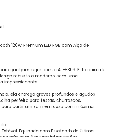
l:
tooth 120W Premium LED RGB com Alça de
para qualquer lugar com a AL-8303. Esta caixa de
esign robusto e moderno com uma
a impressionante.
cia, ela entrega graves profundos e agudos
colha perfeita para festas, churrascos,
para curtir um som em casa com máxima
uto
e Estável: Equipada com Bluetooth de última