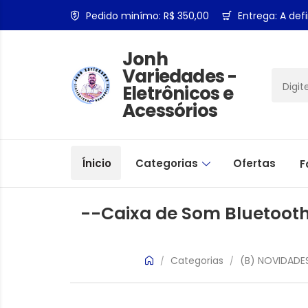
Pedido minímo: R$ 350,00
Entrega: A defi
Jonh
Variedades -
Eletrônicos e
Acessórios
Ínicio
Categorias
Ofertas
F
--Caixa de Som Bluetoot
Categorias
(B) NOVIDADES
/
/