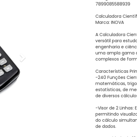
7899085588939
Calculadora Cientí
Marca: INOVA
A Calculadora Cien
versátil para estud
engenharia e ciên
uma ampla gama de 
complexos de forma
Características Prin
-240 Funções Cien
matemáticas, trigo
estatísticas, de m
de diversos cálculo
-Visor de 2 Linhas:
permitindo visualiz
do cálculo simulta
de dados.