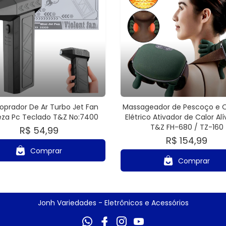
Soprador De Ar Turbo Jet Fan
Massageador de Pescoço e
za Pc Teclado T&Z No:7400
Elétrico Ativador de Calor Alí
T&Z FH-680 / TZ-160
R$ 54,99
R$ 154,99
Comprar
Comprar
Jonh Variedades - Eletrônicos e Acessórios