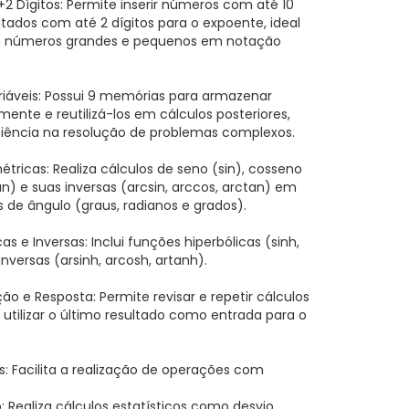
2 Dígitos: Permite inserir números com até 10
sultados com até 2 dígitos para o expoente, ideal
m números grandes e pequenos em notação
iáveis: Possui 9 memórias para armazenar
ente e reutilizá-los em cálculos posteriores,
iência na resolução de problemas complexos.
tricas: Realiza cálculos de seno (sin), cosseno
n) e suas inversas (arcsin, arccos, arctan) em
 de ângulo (graus, radianos e grados).
as e Inversas: Inclui funções hiperbólicas (sinh,
inversas (arsinh, arcosh, artanh).
o e Resposta: Permite revisar e repetir cálculos
 utilizar o último resultado como entrada para o
s: Facilita a realização de operações com
o: Realiza cálculos estatísticos como desvio