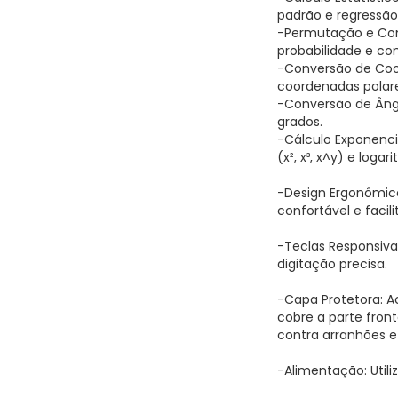
padrão e regressão
-Permutação e Com
probabilidade e co
-Conversão de Coo
coordenadas polare
-Conversão de Ângu
grados.
-Cálculo Exponencia
(x², x³, x^y) e logari
-Design Ergonômic
confortável e facil
-Teclas Responsiva
digitação precisa.
-Capa Protetora: 
cobre a parte front
contra arranhões 
-Alimentação: Utiliz