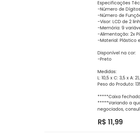
Especificações Téc
-Número de Dígitos:
-Número de Funçõe
-Visor: LCD de 2 lin
-Memória: 9 variáv
-Alimentação: 2x Pi
-Material: Plástic
Disponível na cor:
-Preto
Medidas:
L: 10,5 x C: 3,5 x A: 
Peso do Produto: 13
*****Caixa fechada
*****Variando a qu
negociados, consul
R$ 11,99