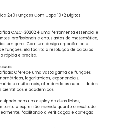
fica 240 Funções Com Capa 10+2 Digitos
tífica CALC-30202 é uma ferramenta essencial e
antes, profissionais e entusiastas da matemática,
cias em geral. Com um design ergonômico e
funções, ela facilita a resolução de cálculos
 rápida e precisa.
cipais:
tíficas: Oferece uma vasta gama de funções
nométricas, logarítmicas, exponenciais,
emória e muito mais, atendendo às necessidades
s científicos e acadêmicos.
 Equipada com um display de duas linhas,
ar tanto a expressão inserida quanto o resultado
neamente, facilitando a verificação e correção