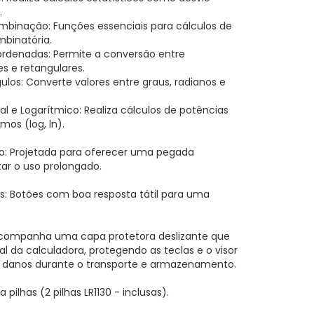
.
binação: Funções essenciais para cálculos de
mbinatória.
rdenadas: Permite a conversão entre
s e retangulares.
los: Converte valores entre graus, radianos e
l e Logarítmico: Realiza cálculos de potências
tmos (log, ln).
o: Projetada para oferecer uma pegada
itar o uso prolongado.
s: Botões com boa resposta tátil para uma
Acompanha uma capa protetora deslizante que
al da calculadora, protegendo as teclas e o visor
e danos durante o transporte e armazenamento.
a pilhas (2 pilhas LR1130 - inclusas).