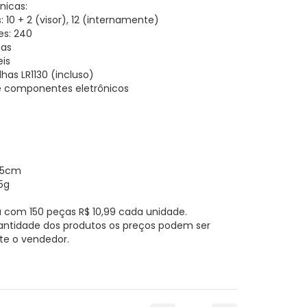
nicas:
 10 + 2 (visor), 12 (internamente)
s: 240
has
eis
lhas LR1130 (incluso)
o e componentes eletrônicos
21,5cm
5g
 com 150 peças R$ 10,99 cada unidade.
antidade dos produtos os preços podem ser
te o vendedor.