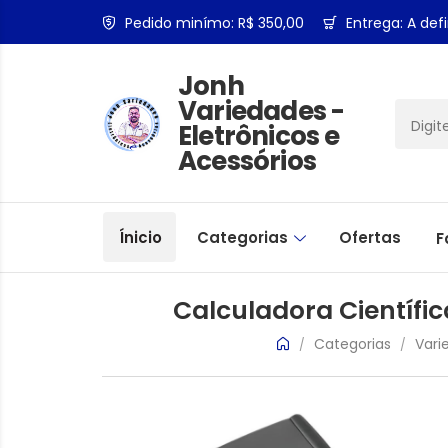
Pedido minímo: R$ 350,00
Entrega: A defi
Jonh
Variedades -
Eletrônicos e
Acessórios
Ínicio
Categorias
Ofertas
F
Calculadora Científi
Categorias
Vari
/
/