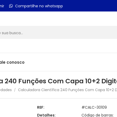
nir
Compartilhe no whatsapp
ale conosco
ca 240 Funções Com Capa 10+2 Dig
edades
Calculadora Científica 240 Funções Com Capa 10+2 D
/
REF:
#CALC-30109
Detalhes:
Código de barras: