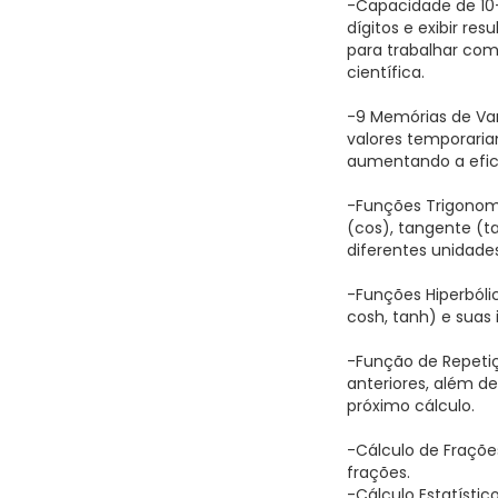
-Capacidade de 10+
dígitos e exibir re
para trabalhar co
científica.
-9 Memórias de Var
valores temporariam
aumentando a efic
-Funções Trigonomé
(cos), tangente (ta
diferentes unidades
-Funções Hiperbólic
cosh, tanh) e suas 
-Função de Repetiçã
anteriores, além de
próximo cálculo.
-Cálculo de Fraçõe
frações.
-Cálculo Estatístic