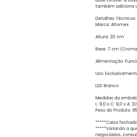
Base Estável: A ba
também adiciona 
Detalhes Técnicos:
Marca: Altomex
Altura: 20 cm
Base: 7 cm (Crom
Alimentação: Funcio
Uso: Exclusivamente
LED Branco
Medidas da embal
L: 9,0 x C: 9,0 x A: 2
Peso do Produto: 8
*****Caixa fechada
*****Variando a qu
negociados, consul