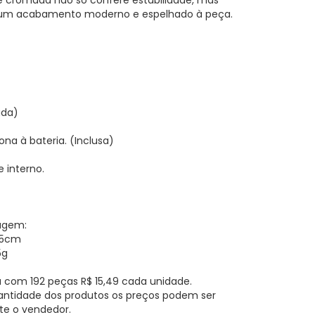
se cromada não só confere estabilidade, mas
um acabamento moderno e espelhado à peça.
ada)
na à bateria. (Inclusa)
 interno.
agem:
1,5cm
5g
 com 192 peças R$ 15,49 cada unidade.
antidade dos produtos os preços podem ser
te o vendedor.