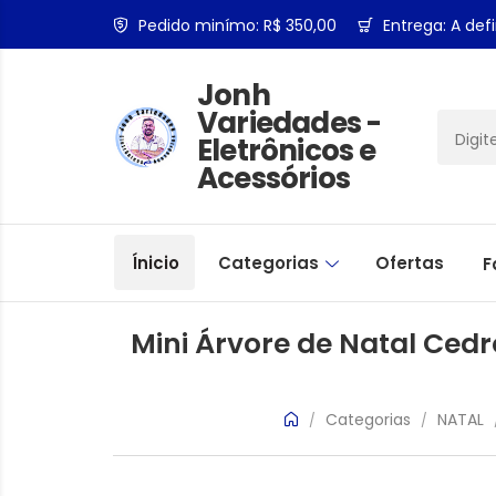
Pedido minímo: R$ 350,00
Entrega: A defi
Jonh
Variedades -
Eletrônicos e
Acessórios
Ínicio
Categorias
Ofertas
F
Mini Árvore de Natal Ced
Categorias
NATAL
/
/