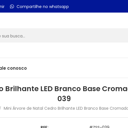
nir
Compartilhe no whatsapp
ale conosco
ro Brilhante LED Branco Base Croma
039
Mini Árvore de Natal Cedro Brilhante LED Branco Base Cromad
/
REF:
#ZSS-039