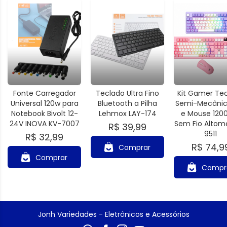
Fonte Carregador
Teclado Ultra Fino
Kit Gamer Te
Universal 120w para
Bluetooth a Pilha
Semi-Mecânic
Notebook Bivolt 12-
Lehmox LAY-174
e Mouse 1200
24V INOVA KV-7007
Sem Fio Altom
R$ 39,99
9511
R$ 32,99
R$ 74,9
Comprar
Comprar
Compr
Jonh Variedades - Eletrônicos e Acessórios