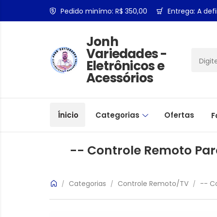
Pedido minímo: R$ 350,00
Entrega: A defi
Jonh
Variedades -
Eletrônicos e
Acessórios
Ínicio
Categorias
Ofertas
F
-- Controle Remoto Par
Categorias
Controle Remoto/TV
-- C
/
/
/