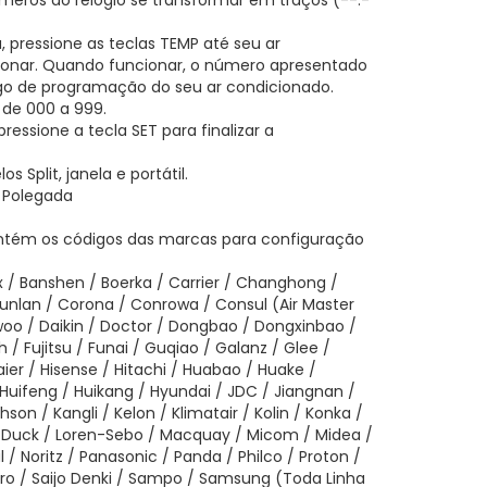
úmeros do relógio se transformar em traços (--:-
, pressione as teclas TEMP até seu ar
ionar. Quando funcionar, o número apresentado
igo de programação do seu ar condicionado.
de 000 a 999.
pressione a tecla SET para finalizar a
 Split, janela e portátil.
" Polegada
ém os códigos das marcas para configuração
x / Banshen / Boerka / Carrier / Changhong /
unlan / Corona / Conrowa / Consul (Air Master
woo / Daikin / Doctor / Dongbao / Dongxinbao /
h / Fujitsu / Funai / Guqiao / Galanz / Glee /
aier / Hisense / Hitachi / Huabao / Huake /
Huifeng / Huikang / Hyundai / JDC / Jiangnan /
hson / Kangli / Kelon / Klimatair / Kolin / Konka /
le Duck / Loren-Sebo / Macquay / Micom / Midea /
l / Noritz / Panasonic / Panda / Philco / Proton /
ro / Saijo Denki / Sampo / Samsung (Toda Linha