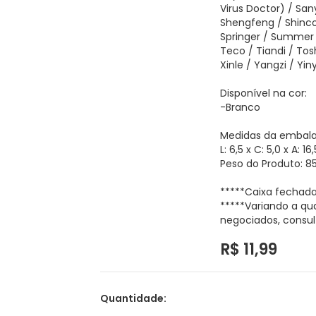
Virus Doctor) / San
Shengfeng / Shinco
Springer / Summer 
Teco / Tiandi / Tosh
Xinle / Yangzi / Yin
Disponível na cor:
-Branco
Medidas da embal
L: 6,5 x C: 5,0 x A: 1
Peso do Produto: 8
*****Caixa fechada
*****Variando a qu
negociados, consul
R$ 11,99
Quantidade: