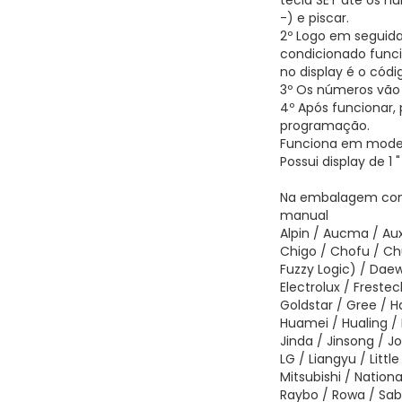
tecla SET até os n
-) e piscar.
2º Logo em seguida
condicionado func
no display é o cód
3º Os números vão 
4º Após funcionar, 
programação.
Funciona em modelos
Possui display de 1 
Na embalagem cont
manual
Alpin / Aucma / Au
Chigo / Chofu / Ch
Fuzzy Logic) / Dae
Electrolux / Frestec
Goldstar / Gree / H
Huamei / Hualing / 
Jinda / Jinsong / Jo
LG / Liangyu / Litt
Mitsubishi / Nationa
Raybo / Rowa / Sab