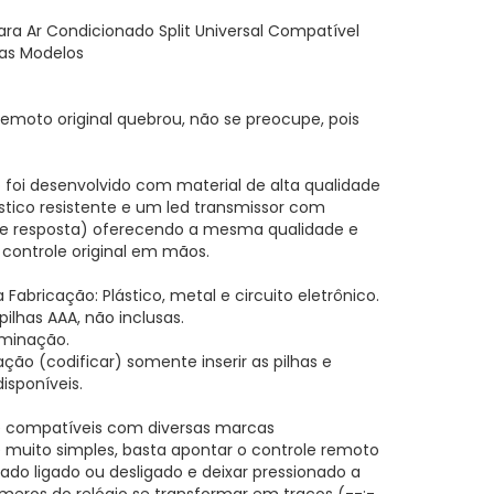
ra Ar Condicionado Split Universal Compatível
as Modelos
Remoto original quebrou, não se preocupe, pois
foi desenvolvido com material de alta qualidade
ástico resistente e um led transmissor com
e resposta) oferecendo a mesma qualidade e
 controle original em mãos.
a Fabricação: Plástico, metal e circuito eletrônico.
 pilhas AAA, não inclusas.
uminação.
ção (codificar) somente inserir as pilhas e
disponíveis.
le compatíveis com diversas marcas
 muito simples, basta apontar o controle remoto
ado ligado ou desligado e deixar pressionado a