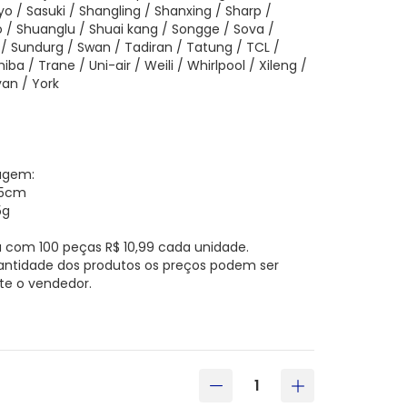
yo / Sasuki / Shangling / Shanxing / Sharp /
 / Shuanglu / Shuai kang / Songge / Sova /
/ Sundurg / Swan / Tadiran / Tatung / TCL /
iba / Trane / Uni-air / Weili / Whirlpool / Xileng /
yan / York
agem:
6,5cm
5g
 com 100 peças R$ 10,99 cada unidade.
antidade dos produtos os preços podem ser
te o vendedor.